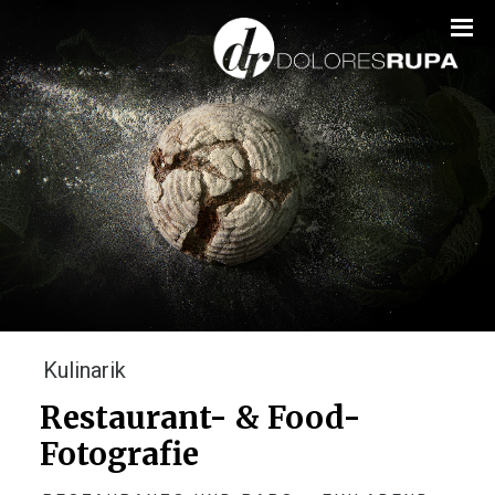
1
2
3
4
5
6
Kulinarik
Restaurant- & Food-
Fotografie