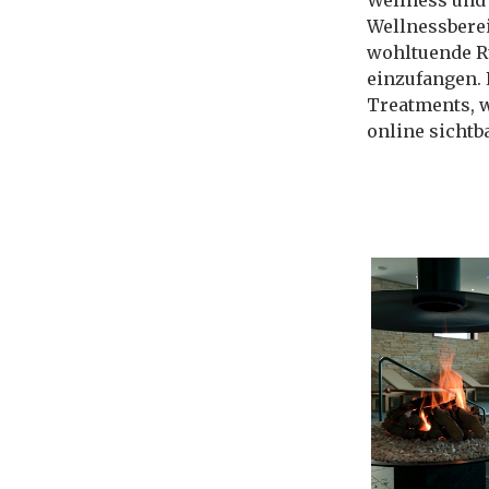
Wellness und 
Wellnessberei
wohltuende Ru
einzufangen. 
Treatments, w
online sichtb