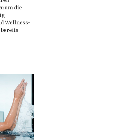
hren
darum die
ig
nd Wellness-
bereits